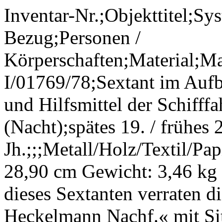
Inventar-Nr.;Objekttitel;Sy
Bezug;Personen /
Körperschaften;Material;M
I/01769/78;Sextant im Auf
und Hilfsmittel der Schifff
(Nacht);spätes 19. / frühes 
Jh.;;;Metall/Holz/Textil/Pa
28,90 cm Gewicht: 3,46 kg 
dieses Sextanten verraten d
Heckelmann Nachf.« mit Si