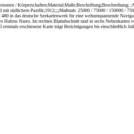
ersonen / Körperschaften;Material;Maße;Beschriftung;Beschreibung; ;Ad
d mit südlichem Pazifik;1912;;;;Maßstab: 25000 / 75000 / 150000 / 75
 480 in das deutsche Seekartenwerk für eine weltumspannende Navigati
es Hafens Nares. Im rechten Blattabschnitt sind in sechs Nebenkarten 
stmals erschienene Karte trägt Berichtigungen bis einschließlich Juli