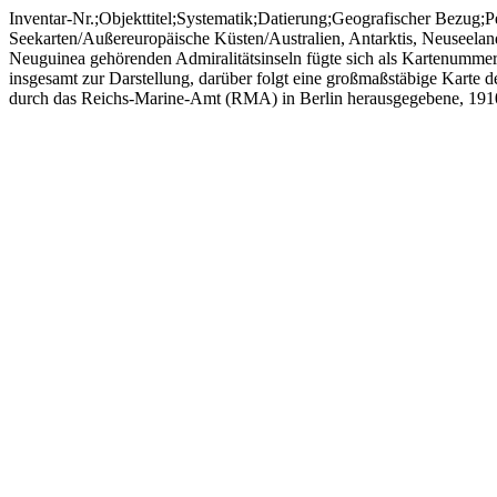
Inventar-Nr.;Objekttitel;Systematik;Datierung;Geografischer Bezug;P
Seekarten/Außereuropäische Küsten/Australien, Antarktis, Neuseelan
Neuguinea gehörenden Admiralitätsinseln fügte sich als Kartenummer
insgesamt zur Darstellung, darüber folgt eine großmaßstäbige Karte d
durch das Reichs-Marine-Amt (RMA) in Berlin herausgegebene, 1910 er