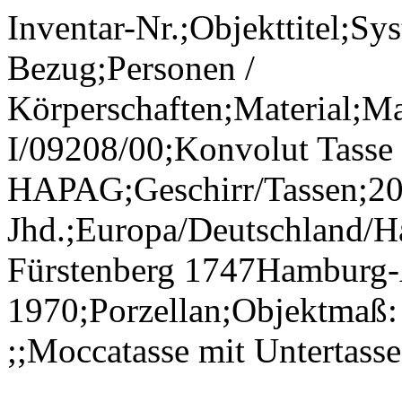
Inventar-Nr.;Objekttitel;Sy
Bezug;Personen /
Körperschaften;Material;M
I/09208/00;Konvolut Tasse 
HAPAG;Geschirr/Tassen;20
Jhd.;Europa/Deutschland/H
Fürstenberg 1747Hamburg-
1970;Porzellan;Objektmaß:
;;Moccatasse mit Untertass