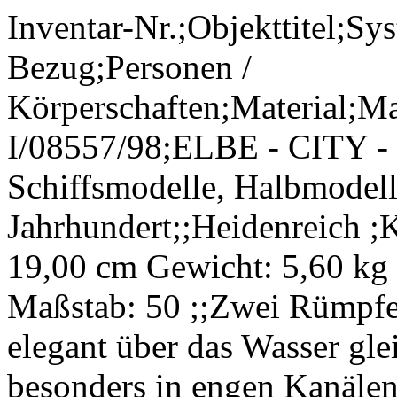
Inventar-Nr.;Objekttitel;Sy
Bezug;Personen /
Körperschaften;Material;M
I/08557/98;ELBE - CITY - 
Schiffsmodelle, Halbmodel
Jahrhundert;;Heidenreich ;
19,00 cm Gewicht: 5,60 kg
Maßstab: 50 ;;Zwei Rümpfe 
elegant über das Wasser glei
besonders in engen Kanäle